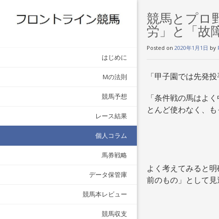
競馬とプロ
労」と「故
Posted on
2020年1月1日
by
はじめに
「甲子園では先発投
Mの法則
競馬予想
「条件戦の馬はよく
とんど使わなく、も
レース結果
個人コラム
馬券戦略
よく考えてみると明
データ保管庫
前のもの」として見
競馬本レビュー
競馬収支