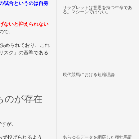
カ
の試合というのは自身
イ
サラブレットは意思を持つ生命であ
る。マシーンではない。
ブ
げないと抑えられない
ので、
が決められており、これ
リスク」の基準である
現代競馬における短縮理論
ものが存在
ですが、
わらず投げられるよう
あらゆるデータを網羅した種牡馬辞