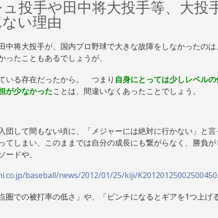
シュ投手や田中将大投手等、大投
れない理由
田中将大投手が、国内プロ野球で大きな故障をしなかったのは
かったこともあるでしょうが、
ている存在だったから。 つまり
自身にとっては少しレベルの
担が少なかった
ことは、間違いなくあったことでしょう。
入団して間もない頃に、「メジャーには絶対に行かない」と言
ってしまい、このままでは自分の成長にも繋がらなく、勝負が
ソードや、
hi.co.jp/baseball/news/2012/01/25/kiji/K20120125002500450
点圏での被打率の低さ」や、「ピンチになるとギアを1つ上げ