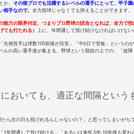
とか、
その後プロでも活躍するレベルの選手にとって、甲子園
い相手なので、
全力投球じゃなくても抑えることができます。
の能力の限界付近、つまりプロ野球の試合となれば、全力で投
げても打たれる）
上に、年間通して投げ続けなければいけない
「先発投手は球数100前後が目安」「中6日で登板」というの
ベルの高い選手達が集まる、野球という競技の上での、「故障
技においても、適正な間隔という
寝たら次の日も投げれるんじゃないの？」と思ってしまいがち
「1年間通して投げ続ける」「あるいは来年,5年,10年後も変