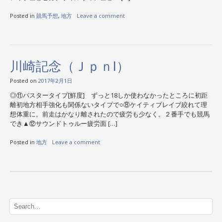
Posted in
競馬予想
,
地方
Leave a comment
川崎記念（ＪｐｎI）
Posted on
2017年2月1日
◎⑪バスタータイプ[鮮度] ずっと18しか使わなかったところに初距
離初地方相手強化も関係ないタイプで○⑧ケイティブレイブ絞れて理
想体重に。前走はかなり離されたので疲労も少なく。２番手でも競馬
でき▲⑫サウンドトゥルー疲労面 […]
Posted in
地方
Leave a comment