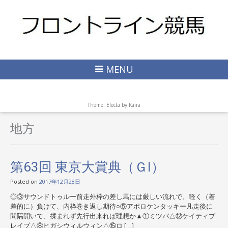
MENU
Theme: Electa by
Kaira
地方
第63回 東京大賞典（ＧI）
Posted on
2017年12月28日
◎③サウンドトゥルー前走外枠の差し馬には厳しい流れで、軽く（着
差的に）負けて、内枠巻き返し期待○⑤アポロケンタッキー凡走後に
間隔開いて、揉まれず先行出来れば理想か▲①ミツバ△⑫ケイティブ
レイブ△⑧ヒガシウィルウィン△⑮ロ […]