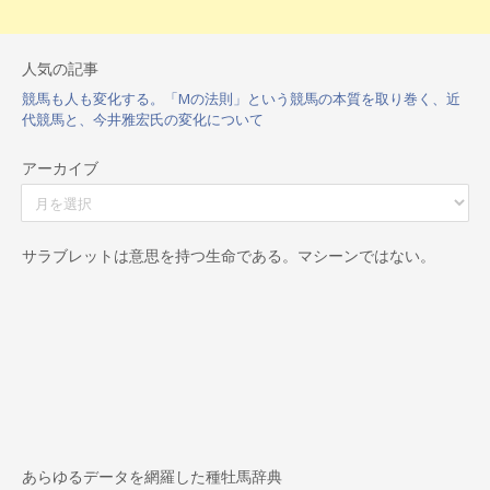
人気の記事
競馬も人も変化する。「Mの法則」という競馬の本質を取り巻く、近
代競馬と、今井雅宏氏の変化について
アーカイブ
ア
ー
カ
イ
サラブレットは意思を持つ生命である。マシーンではない。
ブ
あらゆるデータを網羅した種牡馬辞典