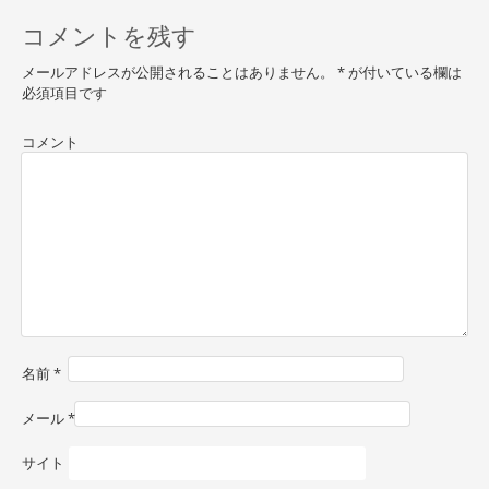
s
コメントを残す
t
メールアドレスが公開されることはありません。
*
が付いている欄は
n
必須項目です
a
コメント
v
i
g
a
t
i
o
名前
*
n
メール
*
サイト