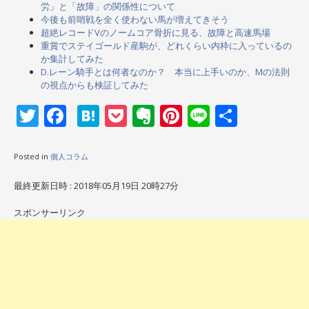
労」と「故障」の関係性について
今後も前哨戦を全く使わない馬が増えてきそう
超絶レコードVのノームコア骨折に見る、故障と高速馬場
重賞でステイゴールド産駒が、どれくらい内枠に入っているの
か集計してみた
D.レーン騎手とは何者なのか？ 本当に上手いのか、Mの法則
の視点からも検証してみた
Twitter
Facebook
Hatena
Pocket
Evernote
Pinterest
Line
共
有
Posted in
個人コラム
最終更新日時 : 2018年05月19日 20時27分
スポンサーリンク