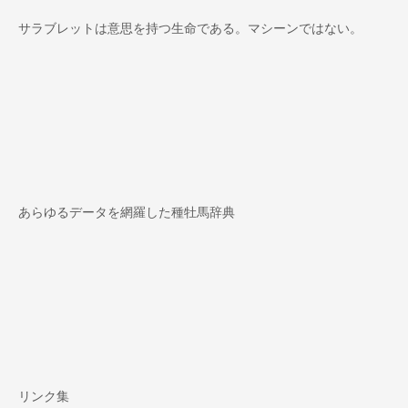
カ
イ
サラブレットは意思を持つ生命である。マシーンではない。
ブ
あらゆるデータを網羅した種牡馬辞典
リンク集