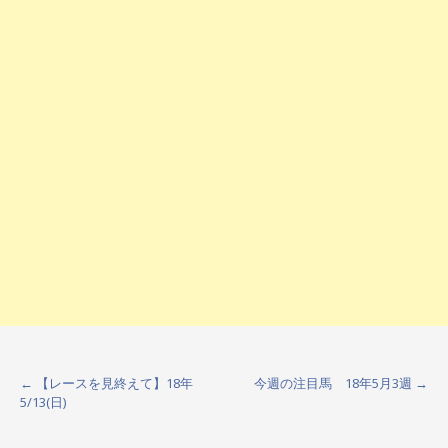
←
【レースを見終えて】18年
今週の注目馬 18年5月3週
→
P
5/13(日)
o