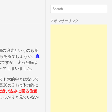
スポンサーリンク
頭の追走というのも良
ともあるでしょうか、
直
のですが、迷った時は
ってしまいました。
ても大的中とはなって
20のGⅠは体力的に
な追い込みに回る位置
しっかりと見ていなか