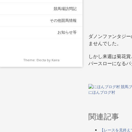
競馬場訪問記
その他競馬情報
お知らせ等
ダノンファンタジー
ませんでした。
しかし来週は菊花賞
Theme: Electa by
Kaira
パースローになるパ
にほんブログ村
関連記事
【レースを見終えて】1