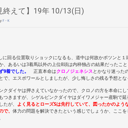
えて】19年 10/13(日)
y
F・K
しに回る位置取りショックになるも、道中は何故かポツンと１
か、あるいは3着馬以外の上位8頭は内枠独占の結果だったこ
ず9着でした。
正直本命は
クロノジェネシス
とかなり迷った
とで、エスポワールとしましたが、少し悔しさの残る予想とな
クダイヤは押さえていなかったので、クロノの方を本命にし
もつきますが、シゲルピンクダイヤはダイワメジャー産駒で延長
したが、
よく見るとローズSは先行していて、図ったかのよう
ので、
体力の問題を解決できたという感じでしょうか、ここを
。