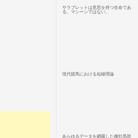
カ
イ
サラブレットは意思を持つ生命であ
る。マシーンではない。
ブ
現代競馬における短縮理論
あらゆるデータを網羅した種牡馬辞