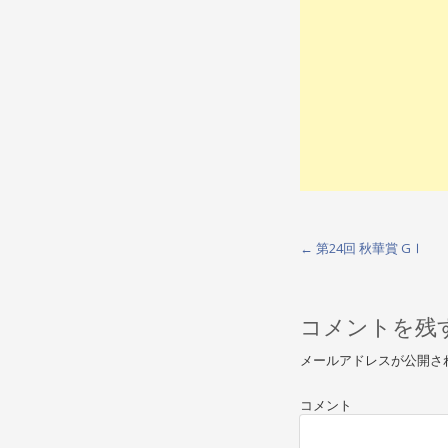
←
第24回 秋華賞 GⅠ
P
o
コメントを残
s
t
メールアドレスが公開さ
n
コメント
a