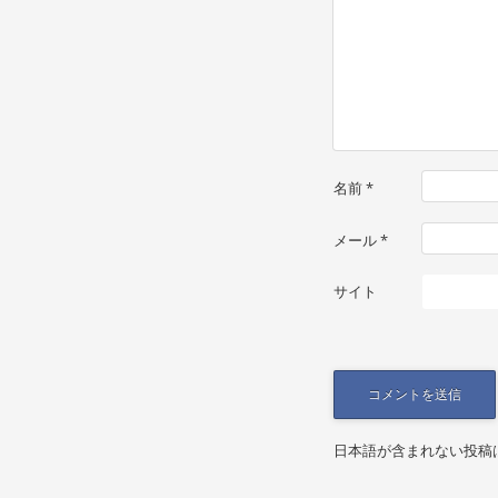
v
i
g
a
t
i
名前
*
o
メール
*
n
サイト
日本語が含まれない投稿