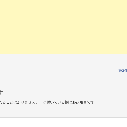
第2
す
れることはありません。
*
が付いている欄は必須項目です