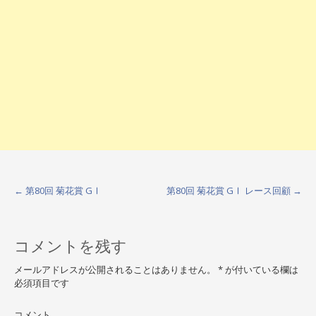
←
第80回 菊花賞 GⅠ
第80回 菊花賞 GⅠ レース回顧
→
P
o
コメントを残す
s
t
メールアドレスが公開されることはありません。
*
が付いている欄は
必須項目です
n
コメント