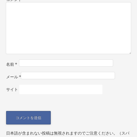
a
v
i
g
a
t
i
名前
*
o
n
メール
*
サイト
日本語が含まれない投稿は無視されますのでご注意ください。（スパ