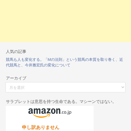
人気の記事
競馬も人も変化する。「Mの法則」という競馬の本質を取り巻く、近
代競馬と、今井雅宏氏の変化について
アーカイブ
ア
ー
カ
イ
サラブレットは意思を持つ生命である。マシーンではない。
ブ