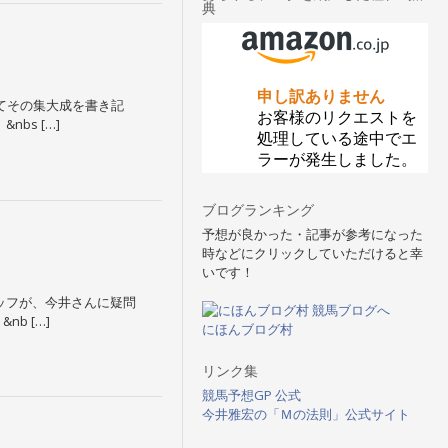
典
てその集大成を書き記
bs […]
ブログランキング
予想が良かった・記事が参考になった
時などにクリックしていただけると幸
いです！
タッフが、今井さんに疑問
b […]
にほんブログ村
リンク集
競馬予想GP 公式
今井雅宏の「Ｍの法則」公式サイト