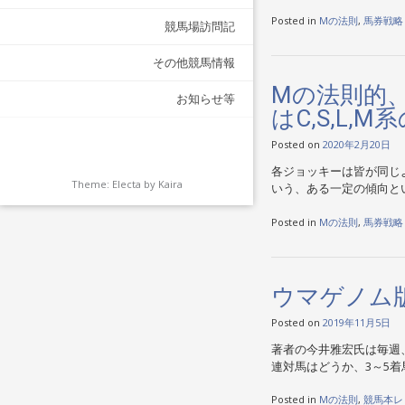
Posted in
Mの法則
,
馬券戦略
競馬場訪問記
その他競馬情報
Mの法則的
お知らせ等
はC,S,L,
Posted on
2020年2月20日
各ジョッキーは皆が同じ
Theme: Electa by
Kaira
いう、ある一定の傾向とい
Posted in
Mの法則
,
馬券戦略
ウマゲノム
Posted on
2019年11月5日
著者の今井雅宏氏は毎週
連対馬はどうか、3～5着
Posted in
Mの法則
,
競馬本レ