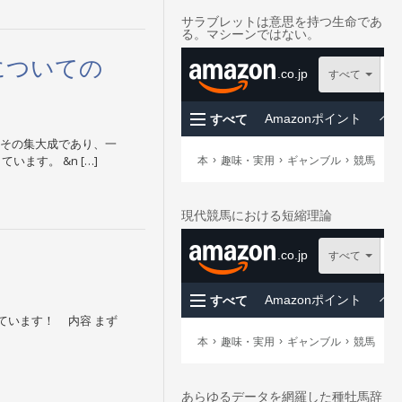
カ
イ
サラブレットは意思を持つ生命であ
る。マシーンではない。
ブ
についての
、その集大成であり、一
す。 &n […]
現代競馬における短縮理論
ています！ 内容 まず
あらゆるデータを網羅した種牡馬辞