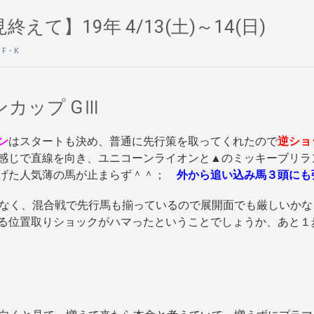
えて】19年 4/13(土)～14(日)
y
F・K
カップ GⅢ
ン
はスタートも決め、普通に先行策を取ってくれたので
逆ショ
感じで直線を向き、ユニコーンライオンと▲のミッキーブリラ
逃げた人気薄の馬が止まらず＾＾；
外から追い込み馬３頭にも
なく、混合戦で先行馬も揃っているので展開面でも厳しいかな
る位置取りショックがハマったということでしょうか、あと１