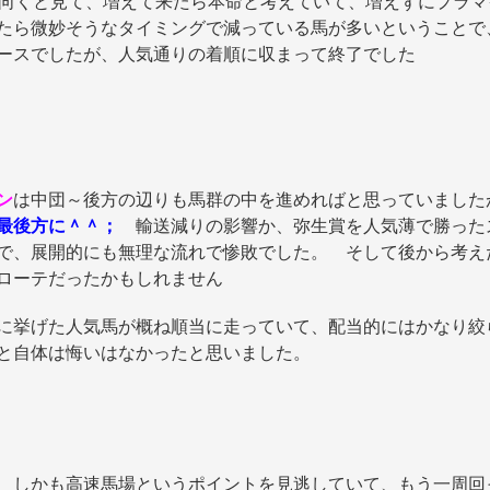
向くと見て、増えて来たら本命と考えていて、増えずにプラマ
たら微妙そうなタイミングで減っている馬が多いということで
ースでしたが、人気通りの着順に収まって終了でした
ン
は中団～後方の辺りも馬群の中を進めればと思っていました
最後方に＾＾；
輸送減りの影響か、弥生賞を人気薄で勝った
で、展開的にも無理な流れで惨敗でした。 そして後から考え
ローテだったかもしれません
挙げた人気馬が概ね順当に走っていて、配当的にはかなり絞
と自体は悔いはなかったと思いました。
、しかも高速馬場というポイントを見逃していて、もう一周回