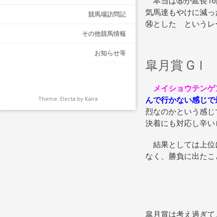
本当は⑧が延長16
気馬達もやけに減っ
競馬場訪問記
⑭とした というレ
その他競馬情報
お知らせ等
皐月賞 GⅠ
メイショウテンゲ
んで行かない感じで
Theme: Electa by
Kaira
烈なのかという感じ
決着にも対応し辛い
結果としては上位に
なく、勝負に出たこ
皐月賞は考え過ぎて