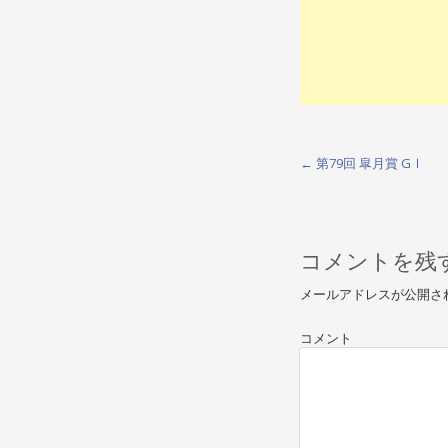
←
第79回 皐月賞 GⅠ
P
o
s
コメントを残
t
メールアドレスが公開さ
n
a
コメント
v
i
g