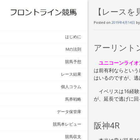
【レースを見終
Posted on
2019年4月14日
b
はじめに
アーリントン
Mの法則
競馬予想
ユニコーンライオ
は前有利ならという
レース結果
はいるのですが、
個人コラム
イベリスは16経験
が、延長で逃げに回
馬券戦略
データ保管庫
阪神4R
競馬本レビュー
競馬収支