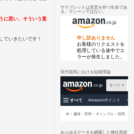
カ
イ
サラブレットは意思を持つ生命であ
る。マシーンではない。
ブ
うに思い、そういう意
していきたいです！
現代競馬における短縮理論
あらゆるデータを網羅した種牡馬辞