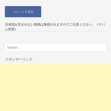
日本語が含まれない投稿は無視されますのでご注意ください。（スパ
ム対策）
スポンサーリンク