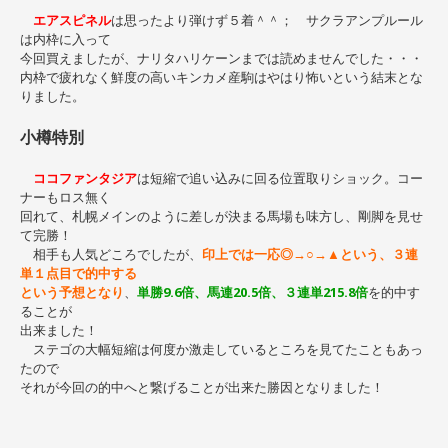
エアスピネル
は思ったより弾けず５着＾＾； サクラアンプルール
は内枠に入って
今回買えましたが、ナリタハリケーンまでは読めませんでした・・・
内枠で疲れなく鮮度の高いキンカメ産駒はやはり怖いという結末とな
りました。
小樽特別
ココファンタジア
は短縮で追い込みに回る位置取りショック。コー
ナーもロス無く
回れて、札幌メインのように差しが決まる馬場も味方し、剛脚を見せ
て完勝！
相手も人気どころでしたが、
印上では一応◎→○→▲という、３連
単１点目で的中する
という予想となり
、
単勝9.6倍、馬連20.5倍、３連単215.8倍
を的中す
ることが
出来ました！
ステゴの大幅短縮は何度か激走しているところを見てたこともあっ
たので
それが今回の的中へと繋げることが出来た勝因となりました！