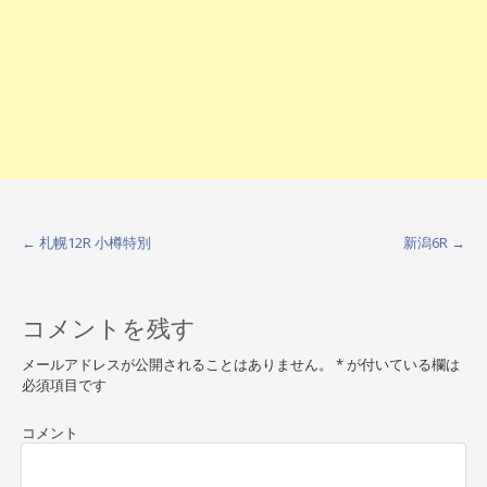
←
札幌12R 小樽特別
新潟6R
→
P
o
コメントを残す
s
t
メールアドレスが公開されることはありません。
*
が付いている欄は
必須項目です
n
a
コメント
v