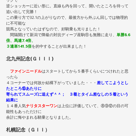
逆ショッカーに近い形に。直線も内を回って、開いたところを待って
追い出して完勝！
この乗り方で32.1の上がりなので、最後方から外ぶん回しでは物理的
に不可能な
競馬となっていたはずなので、好騎乗も光りました！
間隔開けて新潟で降級の対抗ディープ産駒⑪も無難に走り、
単勝8.6
倍、馬連7.4倍、
３連単141.5倍
を的中することが出来ました！
北九州記念(ＧＩＩＩ)
ファインニードル
はスタートしてから５番手くらいにつけれたと思
ったら
４コーナーでは何故か結構下がっていました・・・
差してこようとし
たところ⑮あたりに
寄られてスムーズに追えず＾＾； ３着とタイム差なしの５着という
結果に
１４番人気
ナリタスターワン
は上位に評価していて、⑧⑨⑫の目の可
能性もあっただけに
余計に悔やまれる騎乗となりました。
札幌記念（ＧＩＩ）