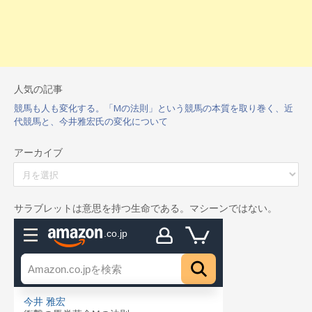
人気の記事
競馬も人も変化する。「Mの法則」という競馬の本質を取り巻く、近
代競馬と、今井雅宏氏の変化について
アーカイブ
ア
ー
カ
イ
サラブレットは意思を持つ生命である。マシーンではない。
ブ