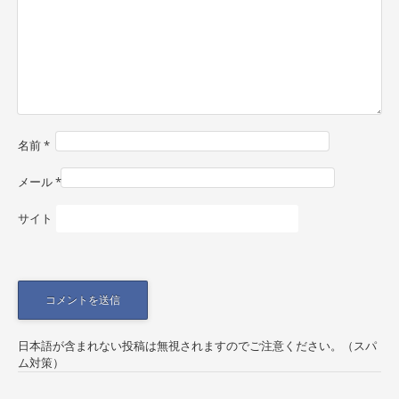
i
g
a
t
i
名前
*
o
n
メール
*
サイト
日本語が含まれない投稿は無視されますのでご注意ください。（スパ
ム対策）