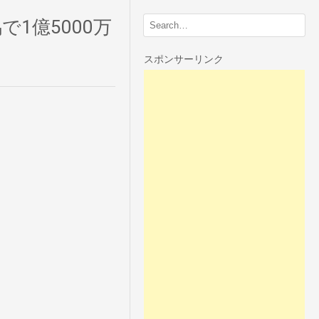
で1億5000万
スポンサーリンク