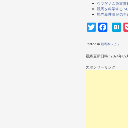
ウマゲノム版重賞
競馬を科学する 
馬券新理論 Mの奇
Twitter
Face
H
Posted in
競馬本レビュー
最終更新日時 : 2024年09
スポンサーリンク