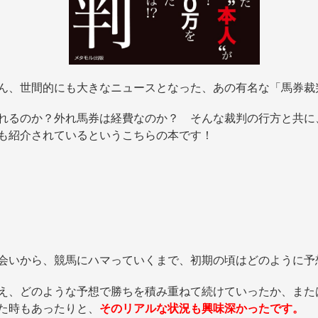
ん、世間的にも大きなニュースとなった、あの有名な「馬券裁
れるのか？外れ馬券は経費なのか？ そんな裁判の行方と共に
も紹介されているというこちらの本です！
会いから、競馬にハマっていくまで、初期の頃はどのように予
え、どのような予想で勝ちを積み重ねて続けていったか、また
た時もあったりと、
そのリアルな状況も興味深かったです。