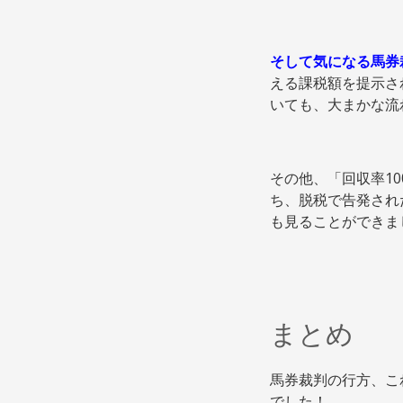
そして気になる馬券
える課税額を提示さ
いても、大まかな流
その他、「回収率1
ち、脱税で告発され
も見ることができま
まとめ
馬券裁判の行方、こ
でした！