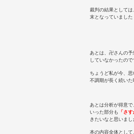
裁判の結果としては
末となっていました
あとは、卍さんの予
していなかったので
ちょうど私が今、思
不調期が長く続いた
あとは分析が得意で
いった部分も
「さす
きたいなと思いまし
本の内容全体として