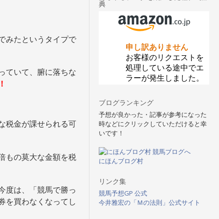
典
でみたというタイプで
っていて、腑に落ちな
！
ブログランキング
予想が良かった・記事が参考になった
な税金が課せられる可
時などにクリックしていただけると幸
いです！
倍もの莫大な金額を税
にほんブログ村
リンク集
今度は、「競馬で勝っ
競馬予想GP 公式
券を買わなくなってし
今井雅宏の「Ｍの法則」公式サイト