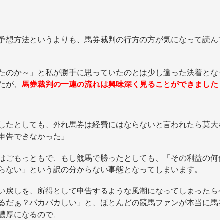
予想方法というよりも、馬券裁判の行方の方が気になって読ん
たのか～」と私が勝手に思っていたのとは少し違った決着とな
たが、
馬券裁判の一連の流れは興味深く見ることができました
したとしても、外れ馬券は経費にはならないと言われたら莫大
申告できなかった」
はごもっともで、もし競馬で勝ったとしても、「その利益の何
らない」という訳の分からない事態となってしまいます。
い戻しを、所得として申告するような風潮になってしまったら
るだぁ？バカバカしい」と、ほとんどの競馬ファンが本当に馬
濃厚になるので、