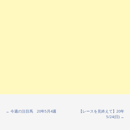
←
今週の注目馬 20年5月4週
【レースを見終えて】20年
P
5/24(日)
→
o