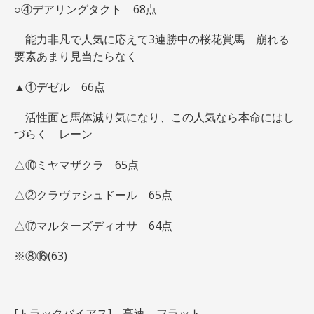
○④デアリングタクト 68点
能力非凡で人気に応えて3連勝中の桜花賞馬 崩れる
要素あまり見当たらなく
▲①デゼル 66点
活性面と馬体減り気になり、この人気なら本命にはし
づらく レーン
△⑩ミヤマザクラ 65点
△②クラヴァシュドール 65点
△⑰マルターズディオサ 64点
※⑧⑯(63)
[トラックバイアス] 高速 フラット