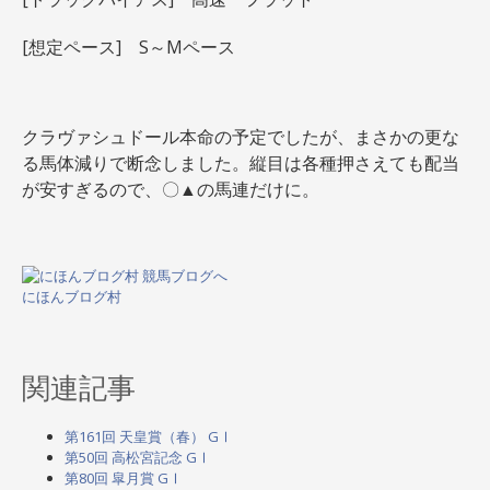
[想定ペース] S～Mペース
クラヴァシュドール本命の予定でしたが、まさかの更な
る馬体減りで断念しました。縦目は各種押さえても配当
が安すぎるので、〇▲の馬連だけに。
にほんブログ村
関連記事
第161回 天皇賞（春） GⅠ
第50回 高松宮記念 GⅠ
第80回 皐月賞 GⅠ