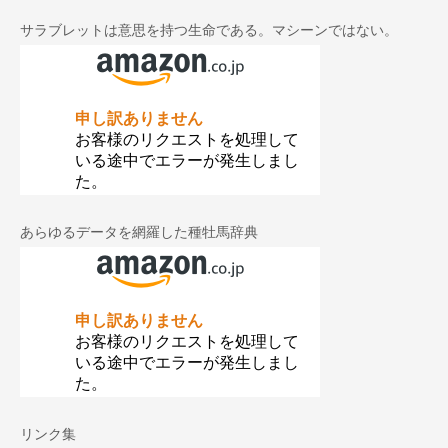
カ
イ
サラブレットは意思を持つ生命である。マシーンではない。
ブ
あらゆるデータを網羅した種牡馬辞典
リンク集