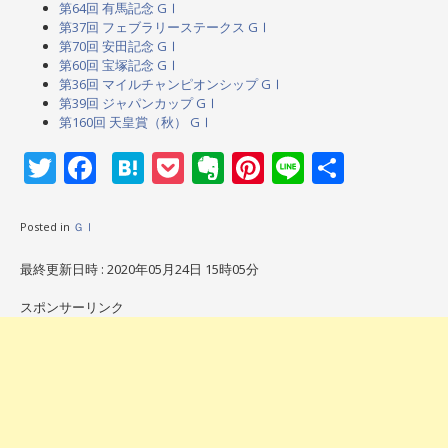
第64回 有馬記念 GⅠ
第37回 フェブラリーステークス GⅠ
第70回 安田記念 GⅠ
第60回 宝塚記念 GⅠ
第36回 マイルチャンピオンシップ GⅠ
第39回 ジャパンカップ GⅠ
第160回 天皇賞（秋） GⅠ
Twitter
Facebook
Hatena
Pocket
Evernote
Pinterest
Line
共
有
Posted in
ＧⅠ
最終更新日時 : 2020年05月24日 15時05分
スポンサーリンク