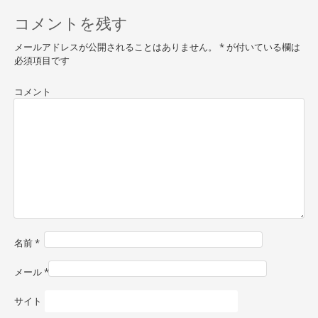
s
コメントを残す
t
メールアドレスが公開されることはありません。
*
が付いている欄は
n
必須項目です
a
コメント
v
i
g
a
t
i
o
名前
*
n
メール
*
サイト