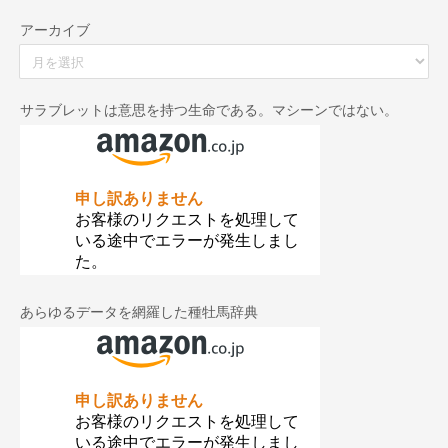
アーカイブ
ア
ー
カ
イ
サラブレットは意思を持つ生命である。マシーンではない。
ブ
あらゆるデータを網羅した種牡馬辞典