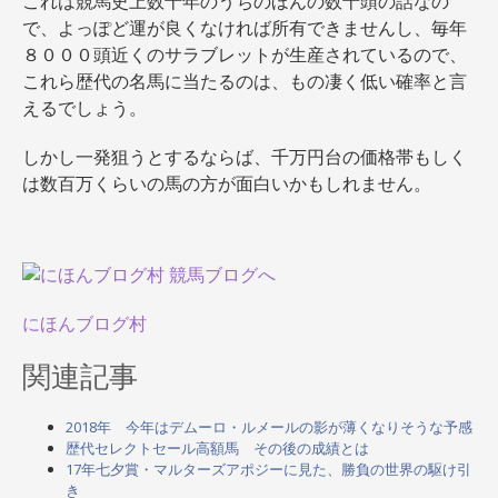
これは競馬史上数十年のうちのほんの数十頭の話なの
で、
よっぽど運が良くなければ所有できませんし、毎年
８０００頭近くのサラブレットが生産
されているので、
これら歴代の名馬に当たるのは、もの凄く低い確率と言
えるでしょう。
しかし一発狙うとするならば、千万円台の価格帯もしく
は数百万くらいの馬の方が面白いかもしれません。
にほんブログ村
関連記事
2018年 今年はデムーロ・ルメールの影が薄くなりそうな予感
歴代セレクトセール高額馬 その後の成績とは
17年七夕賞・マルターズアポジーに見た、勝負の世界の駆け引
き