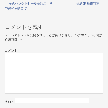
←
歴代セレクトセール高額馬 そ
福島9R 種市特別
→
P
の後の成績とは
o
s
コメントを残す
t
メールアドレスが公開されることはありません。
*
が付いている欄は
n
必須項目です
a
コメント
v
i
g
a
t
i
o
名前
*