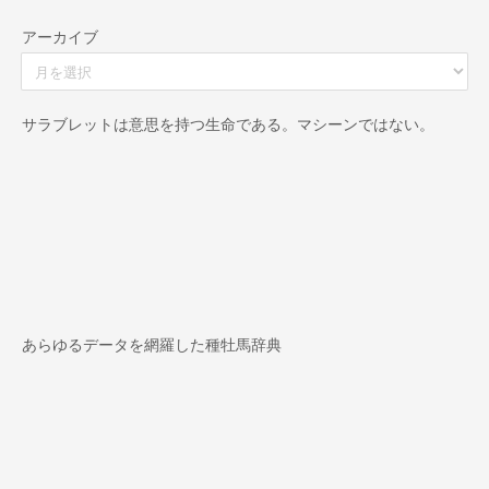
アーカイブ
ア
ー
カ
イ
サラブレットは意思を持つ生命である。マシーンではない。
ブ
あらゆるデータを網羅した種牡馬辞典