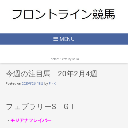
MENU
Theme: Electa by
Kaira
今週の注目馬 20年2月4週
Posted on
2020年2月18日
by
F・K
フェブラリーS GⅠ
・
モジアナフレイバー