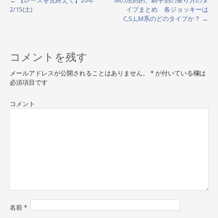
P
2/15(土)
イプまとめ 各ジョッキーは
C,S,L,M系のどのタイプか？
→
o
s
t
コメントを残す
n
メールアドレスが公開されることはありません。
*
が付いている欄は
必須項目です
a
v
コメント
i
g
a
t
i
o
名前
*
n