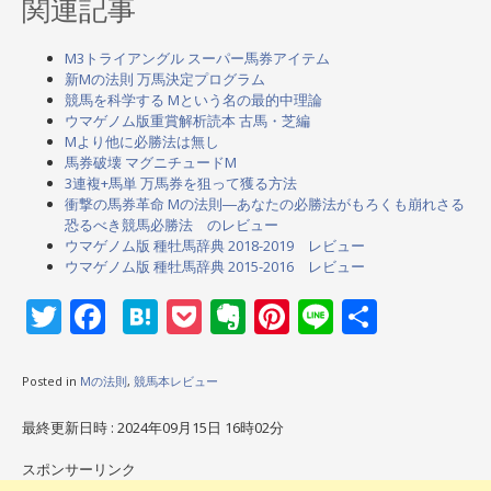
関連記事
M3トライアングル スーパー馬券アイテム
新Mの法則 万馬決定プログラム
競馬を科学する Mという名の最的中理論
ウマゲノム版重賞解析読本 古馬・芝編
Mより他に必勝法は無し
馬券破壊 マグニチュードM
3連複+馬単 万馬券を狙って獲る方法
衝撃の馬券革命 Mの法則―あなたの必勝法がもろくも崩れさる
恐るべき競馬必勝法 のレビュー
ウマゲノム版 種牡馬辞典 2018-2019 レビュー
ウマゲノム版 種牡馬辞典 2015-2016 レビュー
Twitter
Facebook
Hatena
Pocket
Evernote
Pinterest
Line
共
有
Posted in
Mの法則
,
競馬本レビュー
最終更新日時 : 2024年09月15日 16時02分
スポンサーリンク