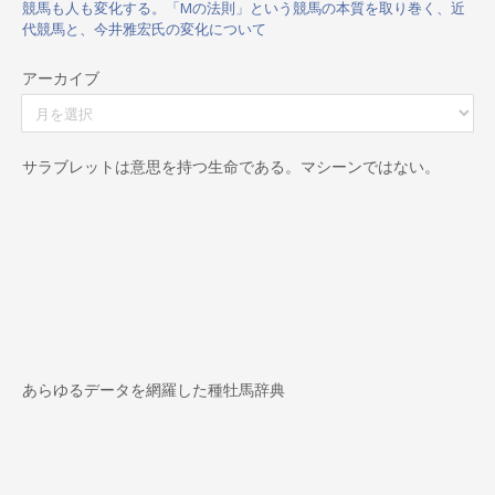
競馬も人も変化する。「Mの法則」という競馬の本質を取り巻く、近
代競馬と、今井雅宏氏の変化について
アーカイブ
ア
ー
カ
イ
サラブレットは意思を持つ生命である。マシーンではない。
ブ
あらゆるデータを網羅した種牡馬辞典