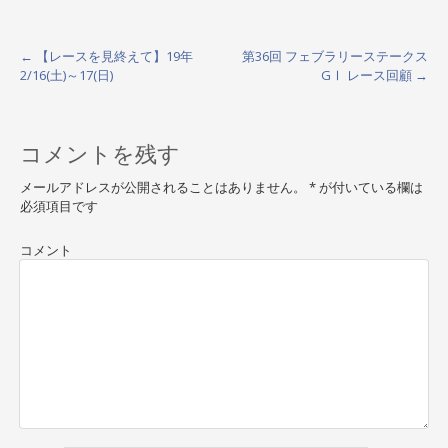
←
【レースを見終えて】19年
第36回 フェブラリーステークス
P
2/16(土)～17(日)
GⅠ レース回顧
→
o
s
コメントを残す
t
メールアドレスが公開されることはありません。
*
が付いている欄は
n
必須項目です
a
コメント
v
i
g
a
t
i