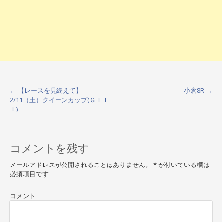
←
【レースを見終えて】
小倉8R
→
P
2/11（土）クイーンカップ(ＧＩＩ
Ｉ)
o
s
t
コメントを残す
n
メールアドレスが公開されることはありません。
*
が付いている欄は
必須項目です
a
v
コメント
i