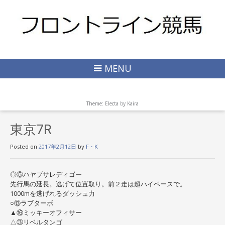
MENU
Theme: Electa by
Kaira
東京7R
Posted on
2017年2月12日
by
F・K
◎⑤ハヤブサレディゴー
先行馬の延長。逃げて位置取り。前２走は超ハイペースで。
1000mを逃げれるダッシュ力
○⑬ラブターボ
▲⑯ミッキーオフィサー
△③リベルタンゴ