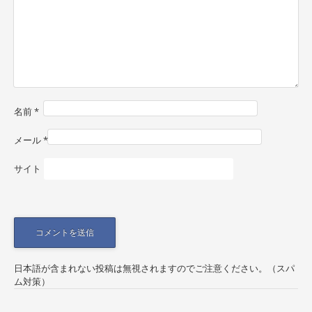
g
a
t
i
o
名前
*
n
メール
*
サイト
日本語が含まれない投稿は無視されますのでご注意ください。（スパ
ム対策）