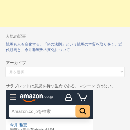
人気の記事
競馬も人も変化する。「Mの法則」という競馬の本質を取り巻く、近
代競馬と、今井雅宏氏の変化について
アーカイブ
ア
ー
カ
イ
サラブレットは意思を持つ生命である。マシーンではない。
ブ