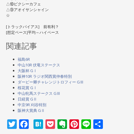
△⑩ピクシーカフェ
△⑨アオイサンシャイン
☆
[トラックバイアス] 前有利？
[想定ペース]平均～ハイペース
関連記事
福島6R
中山10R 伏竜ステークス
大阪杯 GⅠ
阪神10R ラジオ関西賞仲春特別
ダービー卿チャレンジトロフィー GⅢ
桜花賞 GⅠ
中山牝馬ステークス GⅢ
日経賞 GⅡ
中京9R 刈谷特別
阪神大賞典 GⅡ
Twitter
Facebook
Hatena
Pocket
Evernote
Pinterest
Line
共
有