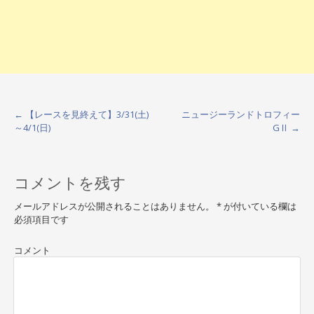
←
【レースを見終えて】3/31(土)
ニュージーランドトロフィー
P
～4/1(日)
GⅡ
→
o
s
コメントを残す
t
メールアドレスが公開されることはありません。
*
が付いている欄は
n
必須項目です
a
コメント
v
i
g