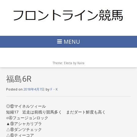
MENU
Theme: Electa by
Kaira
福島6R
Posted on
2018年4月7日
by
F・K
◎⑫マイネルツィール
短縮17 近走は前残り競馬多く まだダート鮮度も高く
○④フュージョンロック
▲⑨アシャカリブラ
△⑧ダンツチェック
△⑥ティーコア