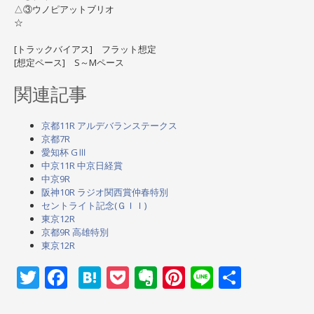
△③ウノピアットブリオ
☆
[トラックバイアス] フラット想定
[想定ペース] S～Mペース
関連記事
京都11R アルデバランステークス
京都7R
愛知杯 GⅢ
中京11R 中京日経賞
中京9R
阪神10R ラジオ関西賞仲春特別
セントライト記念(ＧＩＩ)
東京12R
京都9R 高雄特別
東京12R
Twitter
Facebook
Hatena
Pocket
Evernote
Pinterest
Line
共
有