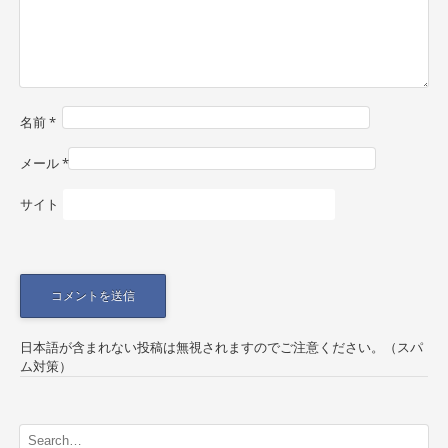
a
t
i
o
名前
*
n
メール
*
サイト
日本語が含まれない投稿は無視されますのでご注意ください。（スパ
ム対策）