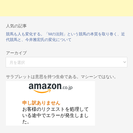
人気の記事
競馬も人も変化する。「Mの法則」という競馬の本質を取り巻く、近
代競馬と、今井雅宏氏の変化について
アーカイブ
ア
ー
カ
イ
サラブレットは意思を持つ生命である。マシーンではない。
ブ