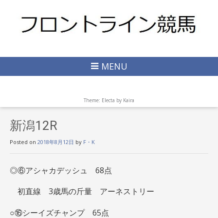
MENU
Theme: Electa by
Kaira
新潟12R
Posted on
2018年8月12日
by
F・K
◎⑥アシャカデッシュ
68点
初直線 3歳馬の斤量 アーネストリー
○⑯シーイズチャンプ 65点