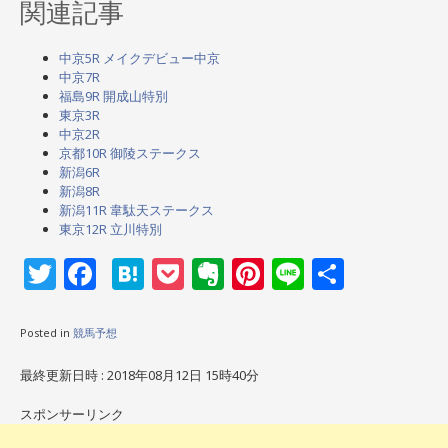
関連記事
中京5R メイクデビュー中京
中京7R
福島9R 開成山特別
東京3R
中京2R
京都10R 御陵ステークス
新潟6R
新潟8R
新潟11R 韋駄天ステークス
東京12R 立川特別
Twitter
Facebook
Hatena
Pocket
Evernote
Pinterest
Line
共
有
Posted in
競馬予想
最終更新日時 : 2018年08月12日 15時40分
スポンサーリンク