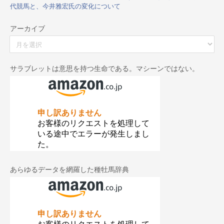
代競馬と、今井雅宏氏の変化について
アーカイブ
ア
ー
カ
イ
サラブレットは意思を持つ生命である。マシーンではない。
ブ
あらゆるデータを網羅した種牡馬辞典