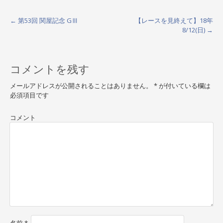
←
第53回 関屋記念 GⅢ
【レースを見終えて】18年
P
8/12(日)
→
o
s
コメントを残す
t
メールアドレスが公開されることはありません。
*
が付いている欄は
n
必須項目です
a
コメント
v
i
g
a
t
i