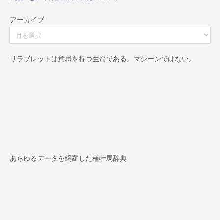
アーカイブ
ア
ー
カ
イ
サラブレットは意思を持つ生命である。マシーンではない。
ブ
あらゆるデータを網羅した種牡馬辞典