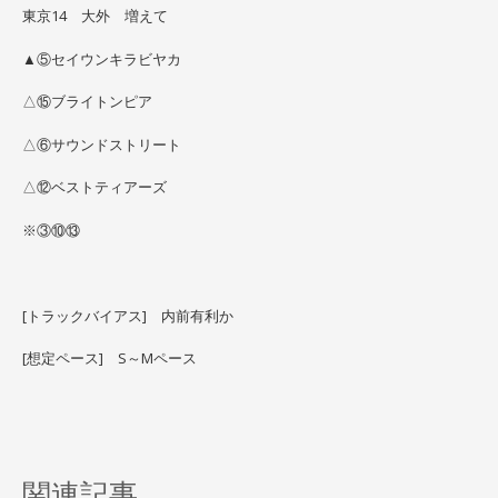
東京14 大外 増えて
▲⑤セイウンキラビヤカ
△⑮ブライトンピア
△⑥サウンドストリート
△⑫ベストティアーズ
※③⑩⑬
[トラックバイアス] 内前有利か
[想定ペース] S～Mペース
関連記事