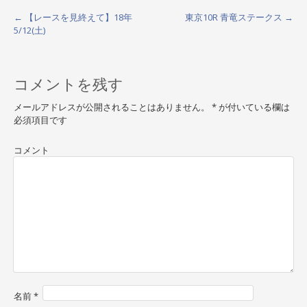
←
【レースを見終えて】18年
東京10R 青竜ステークス
→
P
5/12(土)
o
s
コメントを残す
t
メールアドレスが公開されることはありません。
*
が付いている欄は
n
必須項目です
a
コメント
v
i
g
a
t
i
o
名前
*