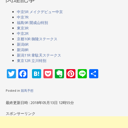
中京5R メイクデビュー中京
中京7R
福島9R 開成山特別
東京3R
中京2R
京都10R 御陵ステークス
新潟6R
新潟8R
新潟11R 韋駄天ステークス
東京12R 立川特別
Twitter
Facebook
Hatena
Pocket
Evernote
Pinterest
Line
共
有
Posted in
競馬予想
最終更新日時 : 2018年05月13日 12時55分
スポンサーリンク