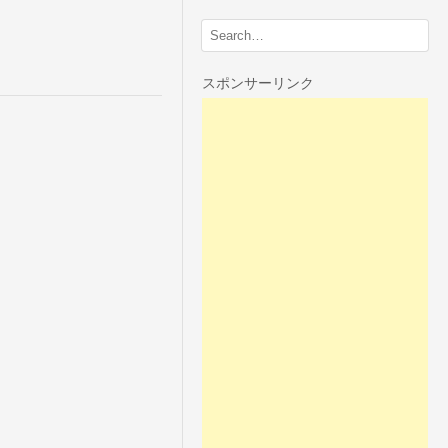
スポンサーリンク