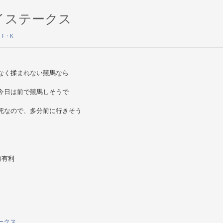
メイステークス
y
F・K
なく揉まれない競馬なら
今日は前で競馬しそうで
死なので、多分前に行きそう
前有利
テークス