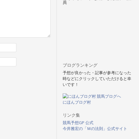
典
ブログランキング
予想が良かった・記事が参考になった
時などにクリックしていただけると幸
いです！
にほんブログ村
リンク集
競馬予想GP 公式
今井雅宏の「Ｍの法則」公式サイト