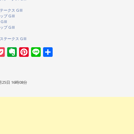
ステークス GⅢ
ップ GⅢ
 GⅢ
ップ GⅢ
ーステークス GⅢ
book
atena
Pocket
Evernote
Pinterest
Line
共
有
月25日 16時08分