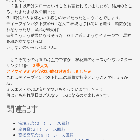
２番手以降はスローということも言われていましたが、結局のとこ
ろ、たまたま頭数の揃った
GⅡ時代の大阪杯という感じの結果だったということでしょう。
ディープインパクト救済GⅠなんて表現もされている通り、頭数が揃
わなかったり、流れが緩めば
毎年こういう結果になりそうな、GⅡに近いようなイメージで、馬券
を組み立てなければ
いけないのかもしれません。
ところで今の時間の時点でですが、桜花賞のオッズがソウルスター
リング1.1倍、
２番人気
アドマイヤミヤビが22.4倍は吹き出しましたｗ
これはディープインパクト以上の単勝支持率ということでしょうか
ね。
ミスエステが50.3倍とかついちゃっていますし＾＾；
何はともあれ明日はどんなレースになるのか楽しみです。
関連記事
宝塚記念(ＧＩ) レース回顧
皐月賞(ＧＩ) レース回顧
高松宮記念(ＧＩ) レース回顧