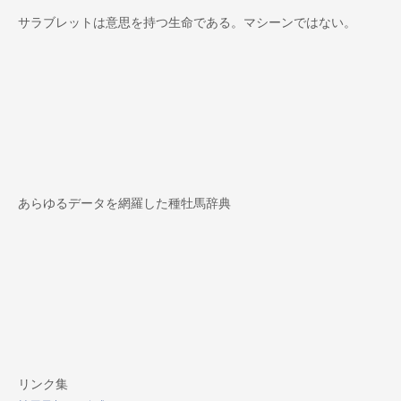
カ
イ
サラブレットは意思を持つ生命である。マシーンではない。
ブ
あらゆるデータを網羅した種牡馬辞典
リンク集