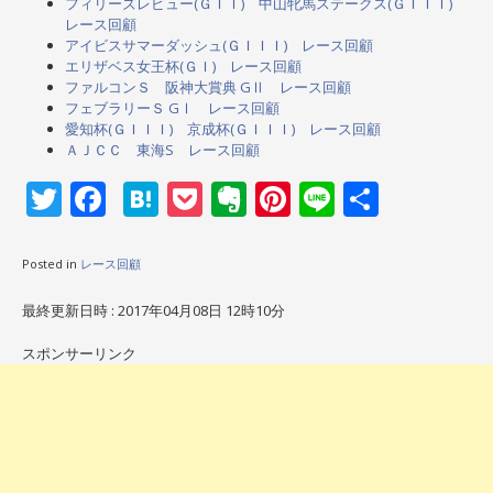
フィリーズレビュー(ＧＩＩ) 中山牝馬ステークス(ＧＩＩＩ)
レース回顧
アイビスサマーダッシュ(ＧＩＩＩ) レース回顧
エリザベス女王杯(ＧＩ) レース回顧
ファルコンＳ 阪神大賞典 GⅡ レース回顧
フェブラリーＳ GⅠ レース回顧
愛知杯(ＧＩＩＩ) 京成杯(ＧＩＩＩ) レース回顧
ＡＪＣＣ 東海S レース回顧
Twitter
Facebook
Hatena
Pocket
Evernote
Pinterest
Line
共
有
Posted in
レース回顧
最終更新日時 : 2017年04月08日 12時10分
スポンサーリンク