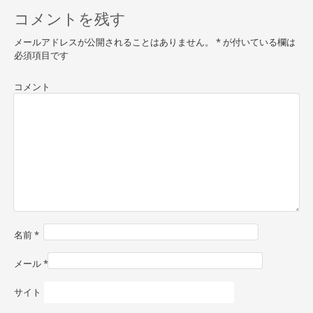
o
コメントを残す
s
t
メールアドレスが公開されることはありません。
*
が付いている欄は
必須項目です
n
a
コメント
v
i
g
a
t
i
名前
*
o
n
メール
*
サイト