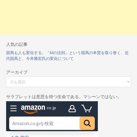
人気の記事
競馬も人も変化する。「Mの法則」という競馬の本質を取り巻く、近
代競馬と、今井雅宏氏の変化について
アーカイブ
ア
ー
カ
イ
サラブレットは意思を持つ生命である。マシーンではない。
ブ