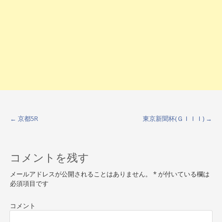
←
京都5R
東京新聞杯(ＧＩＩＩ)
→
P
o
コメントを残す
s
t
メールアドレスが公開されることはありません。
*
が付いている欄は
必須項目です
n
a
コメント