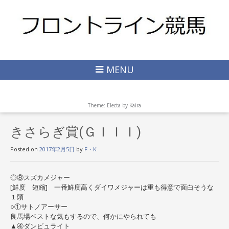
MENU
Theme: Electa by
Kaira
きさらぎ賞(ＧＩＩＩ)
Posted on
2017年2月5日
by
F・K
◎⑧スズカメジャー
[鮮度 短縮] 一番鮮度高くダイワメジャーは重も得意で面白そうな
１頭
○①サトノアーサー
良馬場ベストな気もするので、何かにやられても
▲④ダンビュライト