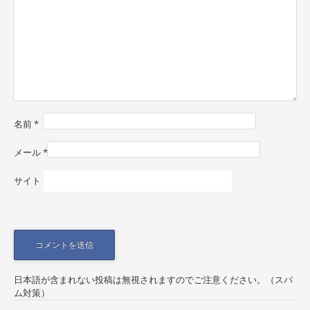
v
i
g
a
t
i
名前
*
o
n
メール
*
サイト
日本語が含まれない投稿は無視されますのでご注意ください。（スパ
ム対策）