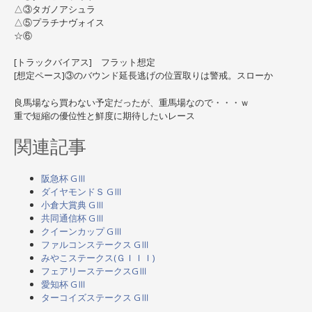
△③タガノアシュラ
△⑤プラチナヴォイス
☆⑥
[トラックバイアス] フラット想定
[想定ペース]③のバウンド延長逃げの位置取りは警戒。スローか
良馬場なら買わない予定だったが、重馬場なので・・・ｗ
重で短縮の優位性と鮮度に期待したいレース
関連記事
阪急杯 GⅢ
ダイヤモンドＳ GⅢ
小倉大賞典 GⅢ
共同通信杯 GⅢ
クイーンカップ GⅢ
ファルコンステークス GⅢ
みやこステークス(ＧＩＩＩ)
フェアリーステークスGⅢ
愛知杯 GⅢ
ターコイズステークス GⅢ