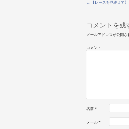
←
【レースを見終えて】19年
P
o
コメントを残
s
t
メールアドレスが公開さ
n
コメント
a
v
i
g
a
t
i
名前
*
o
メール
*
n