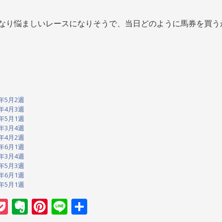
なり悩ましいレースになりそうで、当日どのように馬券を買う
年5月2週
年4月3週
年5月1週
年3月4週
年4月2週
年6月1週
年3月4週
年5月3週
年6月1週
年5月1週
book
atena
Pocket
Evernote
Pinterest
Line
共