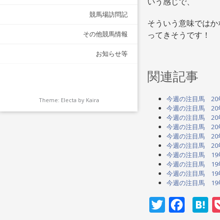
いう感じで、
競馬場訪問記
そういう意味ではか
ってきそうです！
その他競馬情報
お知らせ等
関連記事
今週の注目馬 20
Theme: Electa by
Kaira
今週の注目馬 20
今週の注目馬 20
今週の注目馬 20
今週の注目馬 20
今週の注目馬 20
今週の注目馬 19
今週の注目馬 19
今週の注目馬 19
今週の注目馬 19
Twitter
Face
H