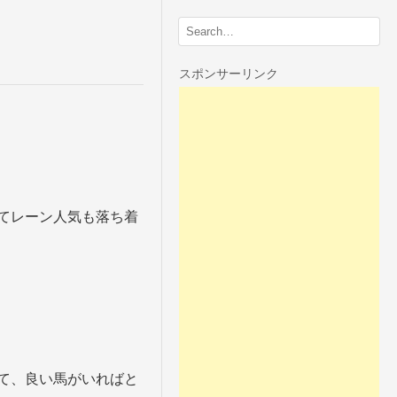
スポンサーリンク
てレーン人気も落ち着
て、良い馬がいればと