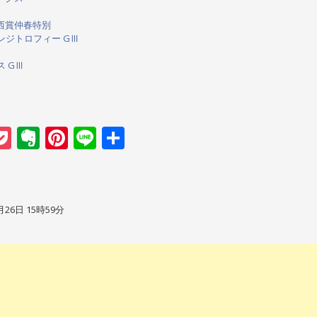
関西賞仲春特別
ンジトロフィー GⅢ
 GⅢ
book
atena
Pocket
Evernote
Pinterest
Line
共
有
月26日 15時59分