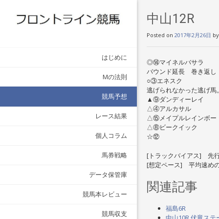
中山12R
Posted on
2017年2月26日
b
はじめに
◎⑭マイネルバサラ
バウンド延長 巻き返し
Mの法則
○③エネスク
逃げられなかった逃げ馬
競馬予想
▲⑨ダンディーレイ
△④アルカサル
レース結果
△⑮メイプルレインボー
△⑧ビークイック
個人コラム
☆⑫
馬券戦略
[トラックバイアス] 先
[想定ペース] 平均速め
データ保管庫
関連記事
競馬本レビュー
福島6R
競馬収支
中山10R 伏竜ス