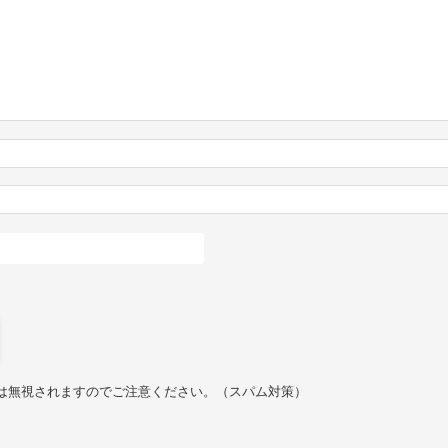
は無視されますのでご注意ください。（スパム対策）