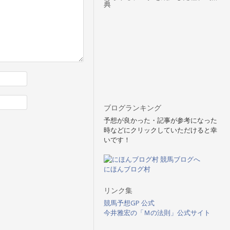
典
ブログランキング
予想が良かった・記事が参考になった
時などにクリックしていただけると幸
いです！
にほんブログ村
リンク集
競馬予想GP 公式
今井雅宏の「Ｍの法則」公式サイト