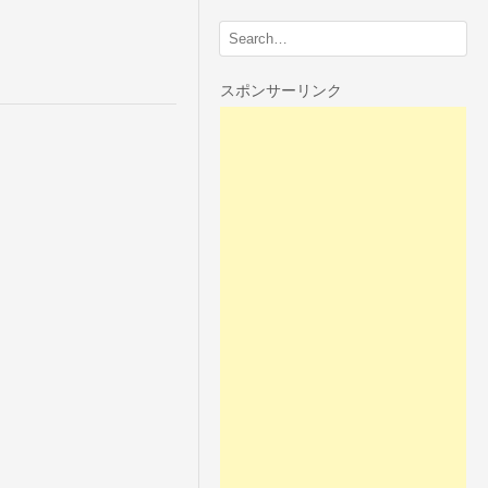
スポンサーリンク