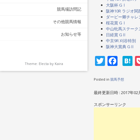
大阪杯 GⅠ
競馬場訪問記
阪神10R ラジオ
ダービー卿チャレ
その他競馬情報
桜花賞 GⅠ
中山牝馬ステークス
お知らせ等
日経賞 GⅡ
中京9R 刈谷特別
阪神大賞典 GⅡ
Twitter
Face
H
Theme: Electa by
Kaira
Posted in
競馬予想
最終更新日時 : 2017年02
スポンサーリンク