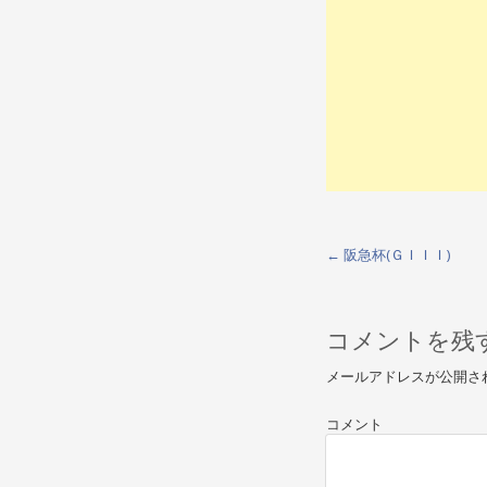
←
阪急杯(ＧＩＩＩ)
P
o
コメントを残
s
t
メールアドレスが公開さ
n
コメント
a