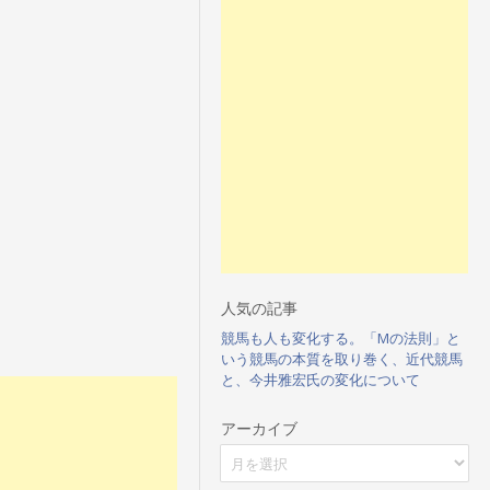
人気の記事
競馬も人も変化する。「Mの法則」と
いう競馬の本質を取り巻く、近代競馬
と、今井雅宏氏の変化について
アーカイブ
ア
ー