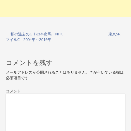
←
私の過去のGⅠの本命馬 NHK
東京5R
→
P
マイルC 2004年～2016年
o
s
コメントを残す
t
メールアドレスが公開されることはありません。
*
が付いている欄は
n
必須項目です
a
コメント
v
i
g
a