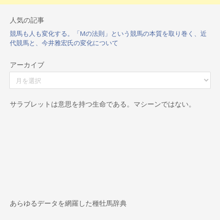
人気の記事
競馬も人も変化する。「Mの法則」という競馬の本質を取り巻く、近
代競馬と、今井雅宏氏の変化について
アーカイブ
ア
ー
カ
イ
サラブレットは意思を持つ生命である。マシーンではない。
ブ
あらゆるデータを網羅した種牡馬辞典