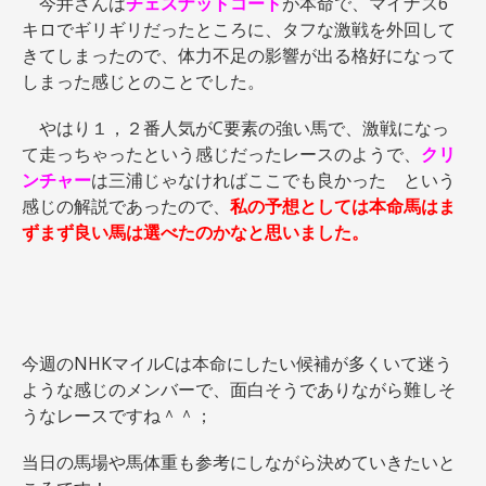
今井さんは
チェスナットコート
が本命で、マイナス6
キロでギリギリだったところに、タフな激戦を外回して
きてしまったので、体力不足の影響が出る格好になって
しまった感じとのことでした。
やはり１，２番人気がC要素の強い馬で、激戦になっ
て走っちゃったという感じだったレースのようで、
クリ
ンチャー
は三浦じゃなければここでも良かった という
感じの解説であったので、
私の予想としては本命馬はま
ずまず良い馬は選べたのかなと思いました。
今週のNHKマイルCは本命にしたい候補が多くいて迷う
ような感じのメンバーで、面白そうでありながら難しそ
うなレースですね＾＾；
当日の馬場や馬体重も参考にしながら決めていきたいと