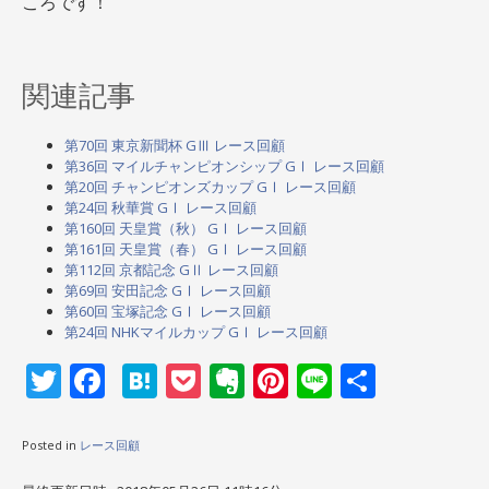
ころです！
関連記事
第70回 東京新聞杯 GⅢ レース回顧
第36回 マイルチャンピオンシップ GⅠ レース回顧
第20回 チャンピオンズカップ GⅠ レース回顧
第24回 秋華賞 GⅠ レース回顧
第160回 天皇賞（秋） GⅠ レース回顧
第161回 天皇賞（春） GⅠ レース回顧
第112回 京都記念 GⅡ レース回顧
第69回 安田記念 GⅠ レース回顧
第60回 宝塚記念 GⅠ レース回顧
第24回 NHKマイルカップ GⅠ レース回顧
Twitter
Facebook
Hatena
Pocket
Evernote
Pinterest
Line
共
有
Posted in
レース回顧