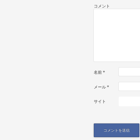
n
コメント
a
v
i
g
a
t
i
名前
*
o
メール
*
n
サイト