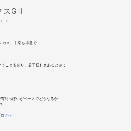
クスGⅡ
y
F・K
ンカメ、中京も得意で
いうこともあり、若干怪しさあるとみて
先行有利っぽいがペースでどうなるか
ス