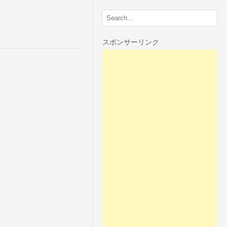
スポンサーリンク