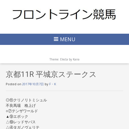
MENU
Theme: Electa by
Kaira
京都11R 平城京ステークス
Posted on
2017年10月7日
by
F・K
◎⑪クリノリトミシュル
不良馬場 格上げ
○⑦テンザワールド
▲⑨エポック
△⑩レッドサバス
△④タガノヴェリテ