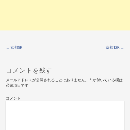
←
京都8R
京都12R
→
P
o
コメントを残す
s
t
メールアドレスが公開されることはありません。
*
が付いている欄は
必須項目です
n
a
コメント
v
i
g