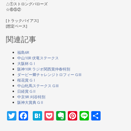
△①ストロングバローズ
☆⑥⑤②
[トラックバイアス]
[想定ペース]
関連記事
福島6R
中山10R 伏竜ステークス
大阪杯 GⅠ
阪神10R ラジオ関西賞仲春特別
ダービー卿チャレンジトロフィー GⅢ
桜花賞 GⅠ
中山牝馬ステークス GⅢ
日経賞 GⅡ
中京9R 刈谷特別
阪神大賞典 GⅡ
Twitter
Facebook
Hatena
Pocket
Evernote
Pinterest
Line
共
有