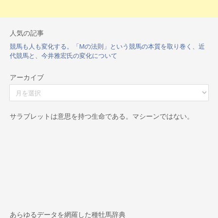
人気の記事
競馬も人も変化する。「Mの法則」という競馬の本質を取り巻く、近
代競馬と、今井雅宏氏の変化について
アーカイブ
ア
ー
カ
イ
サラブレットは意思を持つ生命である。マシーンではない。
ブ
あらゆるデータを網羅した種牡馬辞典