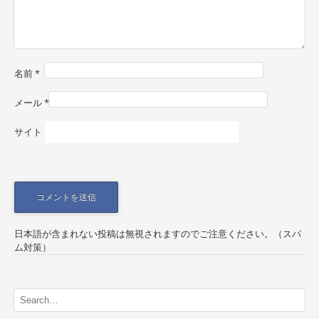
a
t
i
名前
*
o
n
メール
*
サイト
日本語が含まれない投稿は無視されますのでご注意ください。（スパ
ム対策）