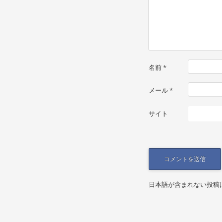
i
g
a
t
i
名前
*
o
メール
*
n
サイト
日本語が含まれない投稿