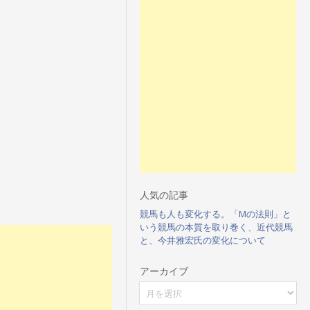
人気の記事
競馬も人も変化する。「Mの法則」と
いう競馬の本質を取り巻く、近代競馬
と、今井雅宏氏の変化について
アーカイブ
ア
ー