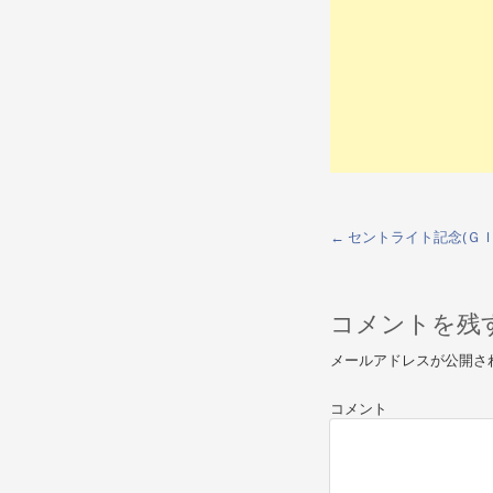
←
セントライト記念(ＧＩ
P
o
コメントを残
s
t
メールアドレスが公開さ
n
コメント
a
v