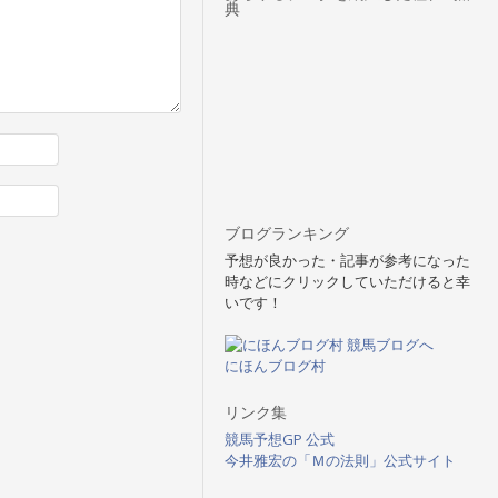
典
ブログランキング
予想が良かった・記事が参考になった
時などにクリックしていただけると幸
いです！
にほんブログ村
リンク集
競馬予想GP 公式
今井雅宏の「Ｍの法則」公式サイト