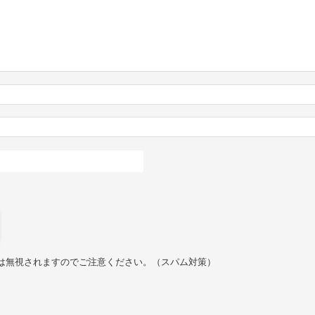
は無視されますのでご注意ください。（スパム対策）