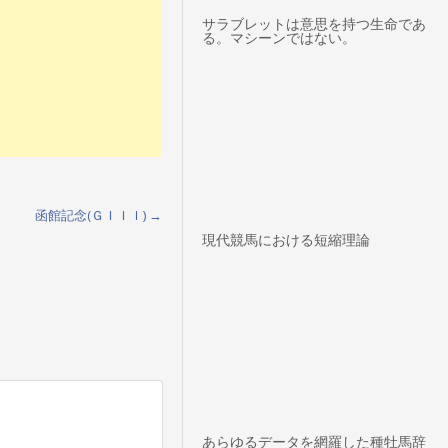
カ
イ
サラブレットは意思を持つ生命であ
る。マシーンではない。
ブ
函館記念(ＧＩＩＩ)
→
現代競馬における短縮理論
あらゆるデータを網羅した種牡馬辞