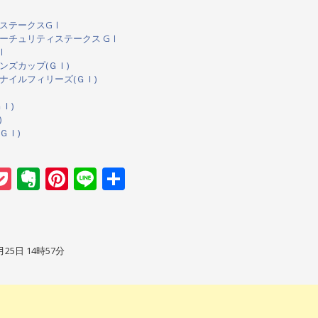
ルステークスGⅠ
ューチュリティステークス GⅠ
Ⅰ
ンズカップ(ＧＩ)
ベナイルフィリーズ(ＧＩ)
Ｉ)
)
ＧＩ)
book
atena
Pocket
Evernote
Pinterest
Line
共
有
月25日 14時57分