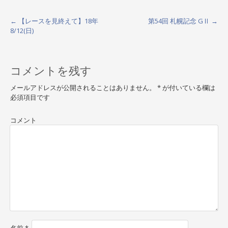
←
【レースを見終えて】18年
第54回 札幌記念 GⅡ
→
P
8/12(日)
o
s
コメントを残す
t
メールアドレスが公開されることはありません。
*
が付いている欄は
n
必須項目です
a
コメント
v
i
g
a
t
i