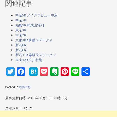
関連記事
中京5R メイクデビュー中京
中京7R
福島9R 開成山特別
東京3R
中京2R
京都10R 御陵ステークス
新潟6R
新潟8R
新潟11R 韋駄天ステークス
東京12R 立川特別
Twitter
Facebook
Hatena
Pocket
Evernote
Pinterest
Line
共
有
Posted in
競馬予想
最終更新日時 : 2018年08月18日 12時56分
スポンサーリンク