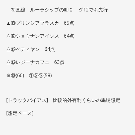
初直線 ルーラシップの叩２ ダ12でも先行
▲⑱プリンシアブラスカ 65点
△⑰ショウナンアイシス 64点
△⑮ペティヤン 64点
△⑯レジーナカフェ 63点
※⑩(60) ①②⑫(58)
[トラックバイアス] 比較的外有利くらいの馬場想定
[想定ペース]