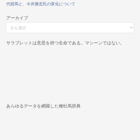
代競馬と、今井雅宏氏の変化について
アーカイブ
ア
ー
カ
イ
サラブレットは意思を持つ生命である。マシーンではない。
ブ
あらゆるデータを網羅した種牡馬辞典