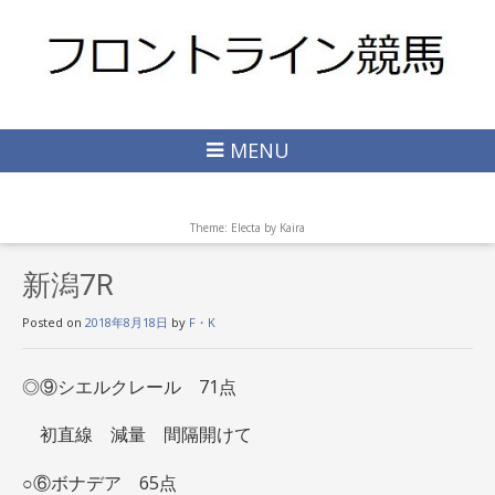
MENU
Theme: Electa by
Kaira
新潟7R
Posted on
2018年8月18日
by
F・K
◎⑨シエルクレール 71点
初直線 減量 間隔開けて
○⑥ボナデア 65点